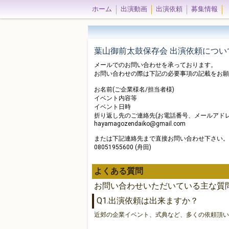
ホーム
出演動画
出演依頼
募集情報
葉山御前太鼓保存会 出演依頼につい
メールでのお問い合わせを承っております。
お問い合わせの際は下記の必要事項の記載をお願
お名前(ご企業様名/担当者様)
イベント内容等
イベント日時
折り返し先のご連絡先(お電話番号、メールアドレ
hayamagozendaiko@gmail.com
または下記連絡先まで直接お問い合わせ下さい。
08051955600 (舟田)
よくある質問
お問い合わせいただいている主な質
Q1.出演依頼は出来ますか？
近郊の企業イベント、式典など、多くの依頼頂い